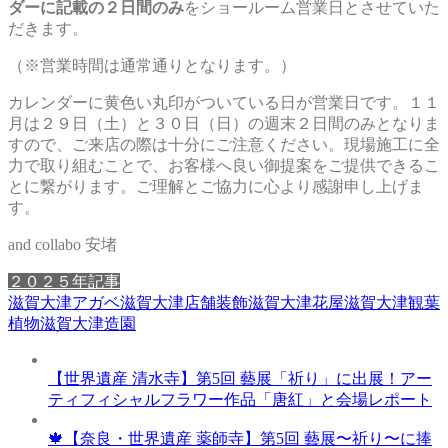
ダーに記載の２日間のみ
をショールーム営業日とさせていた
だきます。
（※営業時間は通常通りとなります。）
カレンダーに黄色い丸印がついている日が営業日です。１１
月は２９日（土）と３０日（日）の週末２日間のみとなりま
すので、ご来店の際は十分にご注意ください。
現場施工に全
力で取り組むことで、お客様へ良い御提案をご提供できるこ
とに繋がります。ご理解とご協力に心より感謝申し上げま
す。
and collabo 安堵
２０２５年記事
滋賀大津アガベ
滋賀大津店舗装飾
滋賀大津花屋
滋賀大津観葉
植物
滋賀大津造園
【世界遺産 清水寺】第5回 藝展「祈り」に出展！アー
ティフィシャルフラワー作品「唐紅」と会場レポート
🍁【奈良・世界遺産 薬師寺】第5回 藝展〜祈り〜に捧