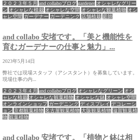
２０２３年５月
and collaboブログ
gardener
オシャレなグリー
ン
オシャレな植栽
オシャレな空間
オシャレな観葉植物
オシ
ャレ空間
ガーデナー
ガーデニング
店舗植栽
庭師
and collabo 安堵です。「美と機能性を
育むガーデナーの仕事と魅力」...
2023年5月14日
弊社では現場スタッフ（アシスタント）を募集しています。
現場仕事の内...
２０２３年４月
and collaboブログ
オシャレなグリーン
オシ
ャレな植栽
オシャレな観葉植物
オシャレな鉢
オシャレ空間
オンラインショップ
ガーデニング
ディスプレイ
デコレーシ
ョン
京都観葉植物
名古屋観葉植物
大阪観葉植物
滋賀観葉植
物
観葉植物
and collabo 安堵です。「植物と鉢は相