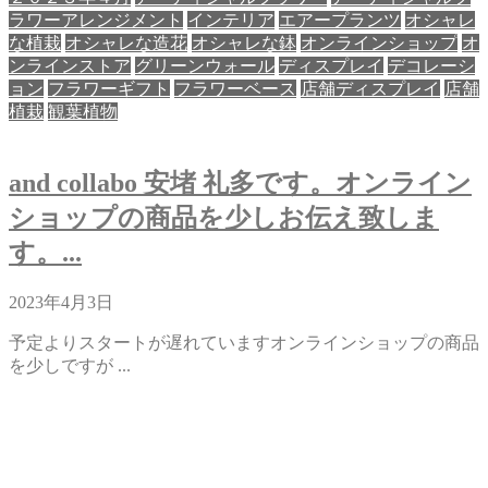
ラワーアレンジメント
インテリア
エアープランツ
オシャレ
な植栽
オシャレな造花
オシャレな鉢
オンラインショップ
オ
ンラインストア
グリーンウォール
ディスプレイ
デコレーシ
ョン
フラワーギフト
フラワーベース
店舗ディスプレイ
店舗
植栽
観葉植物
and collabo 安堵 礼多です。オンライン
ショップの商品を少しお伝え致しま
す。...
2023年4月3日
予定よりスタートが遅れていますオンラインショップの商品
を少しですが ...