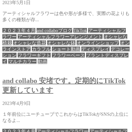
2023年5月1日
アーティシャルフラワーは色や形が多様で、実際の花よりも
多くの種類が存...
２０２３年４月
and collaboブログ
TikTok
アーティシャルフ
ラワー
アーティシャルフラワーアレンジメント
オシャレな
植栽
オシャレな造花
オシャレな鉢
オンラインショップ
オン
ラインストア
カラフル
ショート動画
ディスプレイ
デコレー
ション
フラワーギフト
フラワーベース
プラントディスプレ
イ
マルチカラー
動画
and collabo 安堵です。定期的にTikTok
更新しています
2023年4月9日
１年前位にユーチューブでこれからはTikTokがSNSの上位に
なるよ...
２０２３年４月
アーティシャルフラワー
アーティシャルフ