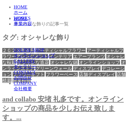
HOME
ホーム
WORKS
HOME
事業内容
オシャレな飾りの記事一覧
タグ:
オシャレな飾り
ONLINE SHOP
２０２３年４月
アーティシャルフラワー
アーティシャルフ
オンラインショップ
ラワーアレンジメント
インテリア
エアープランツ
オシャレ
GALLERY
な植栽
オシャレな造花
オシャレな鉢
オンラインショップ
オ
ギャラリー
ンラインストア
グリーンウォール
ディスプレイ
デコレーシ
CONTACT
ョン
フラワーギフト
フラワーベース
店舗ディスプレイ
店舗
お問合せ
植栽
観葉植物
COMPANY
会社概要
and collabo 安堵 礼多です。オンライン
ショップの商品を少しお伝え致しま
す。...