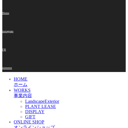
Home
instagram
FB
pinterest
HOME
ホーム
WORKS
事業内容
LandscapeExterior
PLANT LEASE
DISPLAY
GIFT
ONLINE SHOP
オンラインショップ