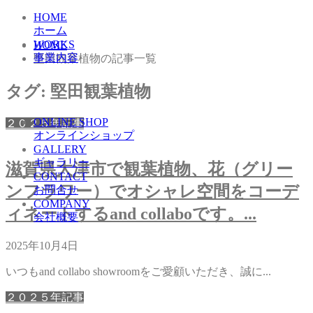
HOME
ホーム
WORKS
HOME
事業内容
堅田観葉植物の記事一覧
タグ:
堅田観葉植物
ONLINE SHOP
２０２５年記事
オンラインショップ
GALLERY
ギャラリー
滋賀県大津市で観葉植物、花（グリー
CONTACT
ンフラワー）でオシャレ空間をコーデ
お問合せ
COMPANY
ィネートするand collaboです。...
会社概要
2025年10月4日
いつもand collabo showroomをご愛顧いただき、誠に...
２０２５年記事