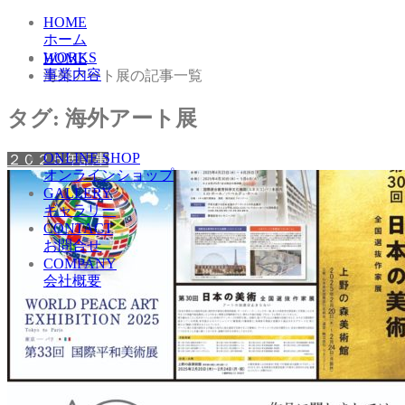
HOME
ホーム
WORKS
HOME
事業内容
海外アート展の記事一覧
タグ:
海外アート展
ONLINE SHOP
２０２５年記事
オンラインショップ
GALLERY
ギャラリー
CONTACT
お問合せ
COMPANY
会社概要