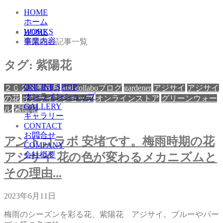
HOME
ホーム
WORKS
HOME
事業内容
紫陽花の記事一覧
タグ:
紫陽花
ONLINE SHOP
２０２３年６月
and collaboブログ
gardener
アジサイ
アジサイ
オンラインショップ
の花
オンラインショップ
オンラインストア
グリーンウォー
GALLERY
ル
紫陽花
ギャラリー
CONTACT
お問合せ
アンドコラボ 安堵です。梅雨時期の花
COMPANY
会社概要
アジサイ 花の色が変わるメカニズムと
その理由...
2023年6月11日
梅雨のシーズンを彩る花、紫陽花 アジサイ。ブルーやパー