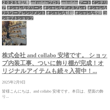
２０２５年記事
and collaboブログ
andcollabo
アート
インテリ
ア
オシャレなグリーン
オシャレなディスプレイ
オシャレな
フラワーアレンジメント
オシャレな植栽
オシャレな空間
コ
ンセプトショップ
株式会社 and collabo 安堵です。 ショッ
プ内装工事、ついに飾り棚が完成！オ
リジナルアイテムも続々入荷中！...
2025年2月9日
皆様こんにちは。and collabo 安堵です。本日は、壁面の飾
り...