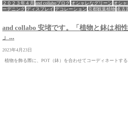
２０２３年４月
and collaboブログ
オシャレなグリーン
オシャ
ーデニング
ディスプレイ
デコレーション
京都観葉植物
名古
and collabo 安堵です。「植物と鉢
」...
2023年4月23日
植物を飾る際に、POT（鉢）を合わせてコーディネートするに