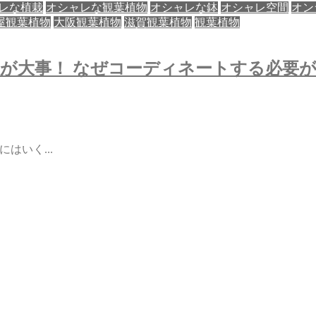
レな植栽
オシャレな観葉植物
オシャレな鉢
オシャレ空間
オン
屋観葉植物
大阪観葉植物
滋賀観葉植物
観葉植物
は相性が大事！ なぜコーディネートする必要が
はいく...